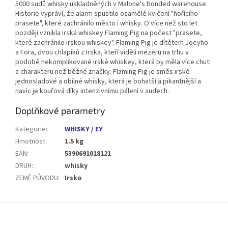
5000 sudů whisky uskladněných v Malone's bonded warehouse.
Historie vypráví, že alarm spustilo osamělé kvičení "hořícího
prasete", které zachránilo město i whisky.
O více než sto let
později vznikla irská whiskey Flaming Pig na počest "prasete,
které zachránilo irskou whiskey".
Flaming Pig je dítětem Joeyho
a Fora, dvou chlapíků z Irska, kteří viděli mezeru na trhu v
podobě nekomplikované irské whiskey, která by měla více chuti
a charakteru než běžné značky. Flaming Pig je směs irské
jednosladové a obilné whisky, která je bohatší a pikantnější a
navíc je kouřová díky intenzivnímu pálení v sudech.
Doplňkové parametry
Kategorie
:
WHISKY / EY
Hmotnost
:
1.5 kg
EAN
:
5390691018121
DRUH
:
whisky
ZEMĚ PŮVODU
:
Irsko
Z
á