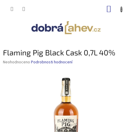
Přejít
NÁKUP
na
obsah
KOŠÍK
Flaming Pig Black Cask 0,7L 40%
Průměrné
Neohodnoceno
Podrobnosti hodnocení
hodnocení
produktu
je
0,0
z
5
hvězdiček.