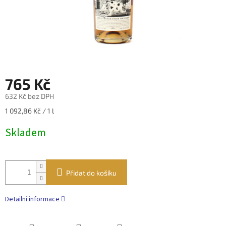
765 Kč
632 Kč bez DPH
Měrná
1 092,86 Kč / 1 l
cena:
Skladem
Přidat do košíku
Detailní informace