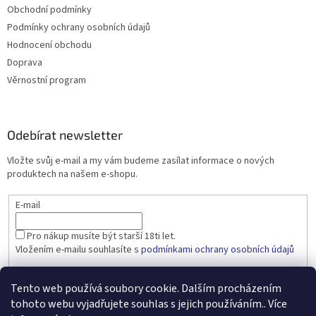
Obchodní podmínky
Podmínky ochrany osobních údajů
Hodnocení obchodu
Doprava
Věrnostní program
Odebírat newsletter
Vložte svůj e-mail a my vám budeme zasílat informace o nových
produktech na našem e-shopu.
E-mail
Pro nákup musíte být starší 18ti let.
Vložením e-mailu souhlasíte s
podmínkami ochrany osobních údajů
PŘIHLÁSIT SE
Tento web používá soubory cookie. Dalším procházením
tohoto webu vyjadřujete souhlas s jejich používáním.. Více