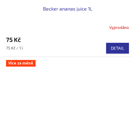
Becker ananas juice 1L
Vyprodáno
75 Kč
Měrná
75 Kč / 1 l
DETAIL
cena:
Více za méně