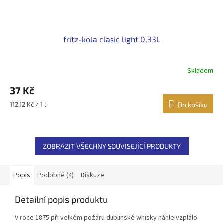
fritz-kola clasic light 0,33L
Skladem
37 Kč
Měrná
112,12 Kč / 1 l
Do košíku
cena:
ZOBRAZIT VŠECHNY SOUVISEJÍCÍ PRODUKTY
Popis
Podobné (4)
Diskuze
Detailní popis produktu
V roce 1875 při velkém požáru dublinské whisky náhle vzplálo