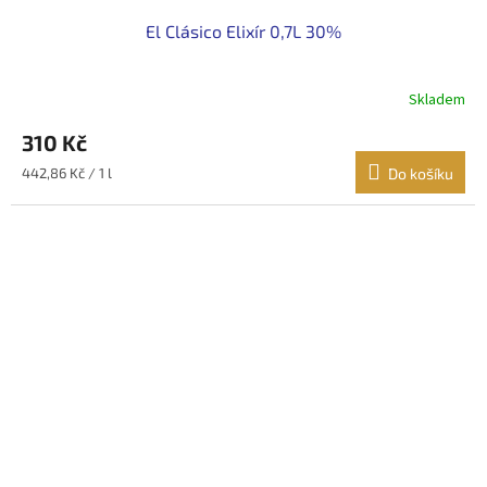
El Clásico Elixír 0,7L 30%
Skladem
310 Kč
Měrná
442,86 Kč / 1 l
Do košíku
cena: