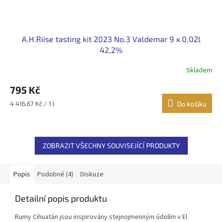
A.H.Riise tasting kit 2023 No.3 Valdemar 9 x 0,02l
42,2%
Skladem
795 Kč
Měrná
4 416,67 Kč / 1 l
Do košíku
cena:
ZOBRAZIT VŠECHNY SOUVISEJÍCÍ PRODUKTY
Popis
Podobné (4)
Diskuze
Detailní popis produktu
Rumy Cihuatán jsou inspirovány stejnojmenným údolím v El