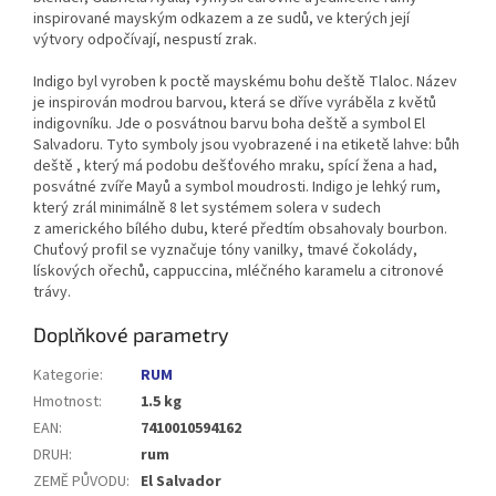
inspirované mayským odkazem a ze sudů, ve kterých její
výtvory odpočívají, nespustí zrak.
Indigo byl vyroben k poctě mayskému bohu deště Tlaloc. Název
je inspirován modrou barvou, která se dříve vyráběla z květů
indigovníku. Jde o posvátnou barvu boha deště a symbol El
Salvadoru. Tyto symboly jsou vyobrazené i na etiketě lahve: bůh
deště , který má podobu dešťového mraku, spící žena a had,
posvátné zvíře Mayů a symbol moudrosti. Indigo je lehký rum,
který zrál minimálně 8 let systémem solera v sudech
z amerického bílého dubu, které předtím obsahovaly bourbon.
Chuťový profil se vyznačuje tóny vanilky, tmavé čokolády,
lískových ořechů, cappuccina, mléčného karamelu a citronové
trávy.
Doplňkové parametry
Kategorie
:
RUM
Hmotnost
:
1.5 kg
EAN
:
7410010594162
DRUH
:
rum
ZEMĚ PŮVODU
:
El Salvador