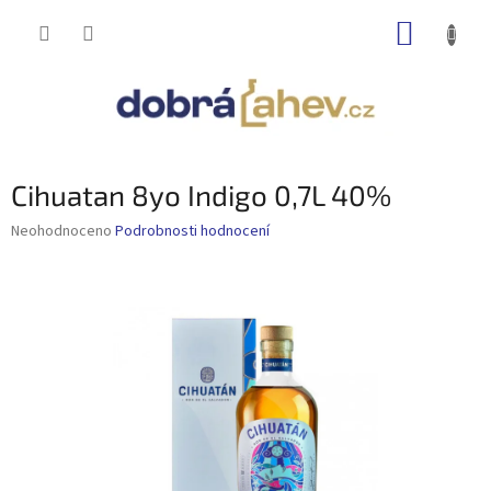
Přejít
NÁKUP
na
obsah
KOŠÍK
Cihuatan 8yo Indigo 0,7L 40%
Průměrné
Neohodnoceno
Podrobnosti hodnocení
hodnocení
produktu
je
0,0
z
5
hvězdiček.