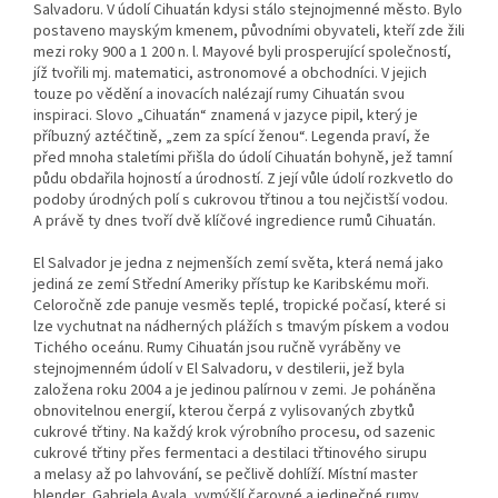
Salvadoru. V údolí Cihuatán kdysi stálo stejnojmenné město. Bylo
postaveno mayským kmenem, původními obyvateli, kteří zde žili
mezi roky 900 a 1 200 n. l. Mayové byli prosperující společností,
jíž tvořili mj. matematici, astronomové a obchodníci. V jejich
touze po vědění a inovacích nalézají rumy Cihuatán svou
inspiraci. Slovo „Cihuatán“ znamená v jazyce pipil, který je
příbuzný aztéčtině, „zem za spící ženou“. Legenda praví, že
před mnoha staletími přišla do údolí Cihuatán bohyně, jež tamní
půdu obdařila hojností a úrodností. Z její vůle údolí rozkvetlo do
podoby úrodných polí s cukrovou třtinou a tou nejčistší vodou.
A právě ty dnes tvoří dvě klíčové ingredience rumů Cihuatán.
El Salvador je jedna z nejmenších zemí světa, která nemá jako
jediná ze zemí Střední Ameriky přístup ke Karibskému moři.
Celoročně zde panuje vesměs teplé, tropické počasí, které si
lze vychutnat na nádherných plážích s tmavým pískem a vodou
Tichého oceánu. Rumy Cihuatán jsou ručně vyráběny ve
stejnojmenném údolí v El Salvadoru, v destilerii, jež byla
založena roku 2004 a je jedinou palírnou v zemi. Je poháněna
obnovitelnou energií, kterou čerpá z vylisovaných zbytků
cukrové třtiny. Na každý krok výrobního procesu, od sazenic
cukrové třtiny přes fermentaci a destilaci třtinového sirupu
a melasy až po lahvování, se pečlivě dohlíží. Místní master
blender, Gabriela Ayala, vymýšlí čarovné a jedinečné rumy