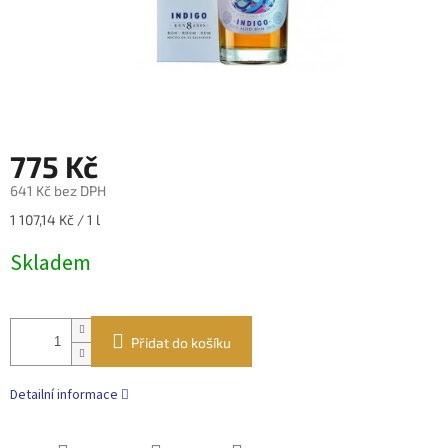
775 Kč
641 Kč bez DPH
Měrná
1 107,14 Kč / 1 l
cena:
Skladem
Přidat do košíku
Detailní informace