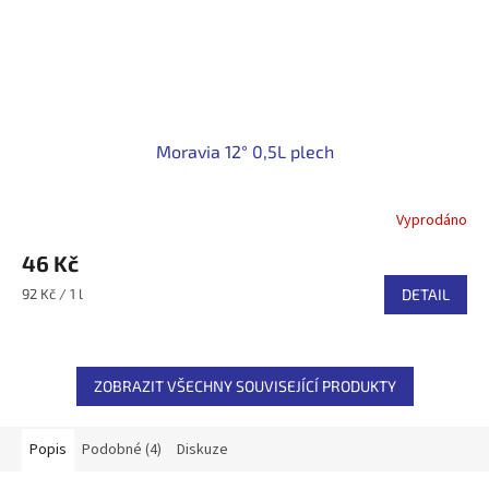
Moravia 12° 0,5L plech
Vyprodáno
46 Kč
Měrná
92 Kč / 1 l
DETAIL
cena:
ZOBRAZIT VŠECHNY SOUVISEJÍCÍ PRODUKTY
Popis
Podobné (4)
Diskuze