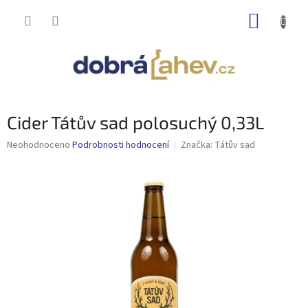
Přejít
NÁKUP
na
obsah
KOŠÍK
Cider Tátův sad polosuchý 0,33L
Průměrné
Neohodnoceno
Podrobnosti hodnocení
Značka:
Tátův sad
hodnocení
produktu
je
0,0
z
5
hvězdiček.