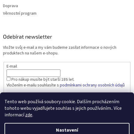
Doprava
Věrnostní program
Odebírat newsletter
Vložte svůj e-mail a my vám budeme zasílat informace o nových
produktech na našem e-shopu.
E-mail
Pro nákup musíte být starší 18ti let.
Vložením e-mailu souhlasíte s
podmínkami ochrany osobních údajů
PŘIHLÁSIT SE
Tento web používá soubory cookie. Dalším procházením
tohoto webu vyjadřujete souhlas s jejich používáním.. Více
informací
zde
.
Vytvořil Shoptet
Nastavení