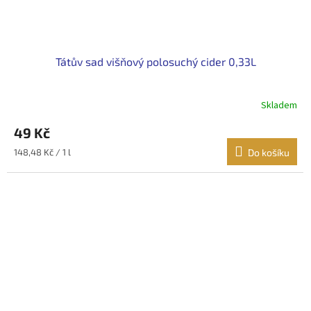
Tátův sad višňový polosuchý cider 0,33L
Skladem
49 Kč
Měrná
148,48 Kč / 1 l
Do košíku
cena: