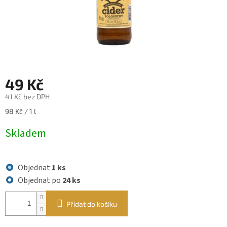
49 Kč
41 Kč bez DPH
Měrná
98 Kč / 1 l
cena:
Skladem
Objednat
1 ks
Objednat po
24 ks
Přidat do košíku