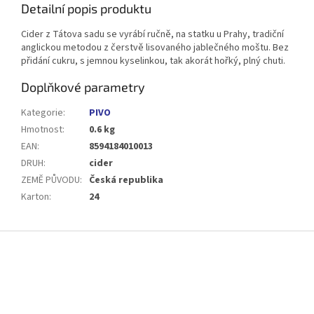
Detailní popis produktu
Cider z Tátova sadu se vyrábí ručně, na statku u Prahy, tradiční
anglickou metodou z čerstvě lisovaného jablečného moštu. Bez
přidání cukru, s jemnou kyselinkou, tak akorát hořký, plný chuti.
Doplňkové parametry
Kategorie
:
PIVO
Hmotnost
:
0.6 kg
EAN
:
8594184010013
DRUH
:
cider
ZEMĚ PŮVODU
:
Česká republika
Karton
:
24
Z
á
p
a
t