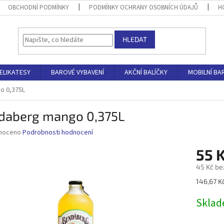
OBCHODNÍ PODMÍNKY
PODMÍNKY OCHRANY OSOBNÍCH ÚDAJŮ
H
HLEDAT
ELIKATESY
BAROVÉ VYBAVENÍ
AKČNÍ BALÍČKY
MOBILNÍ BA
o 0,375L
daberg mango 0,375L
né
noceno
Podrobnosti hodnocení
ní
55 
u
45 Kč be
Měrná
146,67 Kč
cena:
ek.
Skla