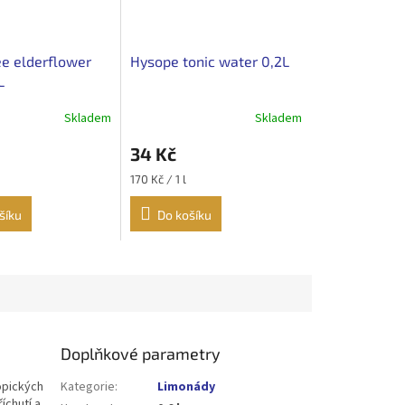
ee elderflower
Hysope tonic water 0,2L
L
Skladem
Skladem
34 Kč
Měrná
170 Kč / 1 l
cena:
šíku
Do košíku
Doplňkové parametry
opických
Kategorie
:
Limonády
íchutí a