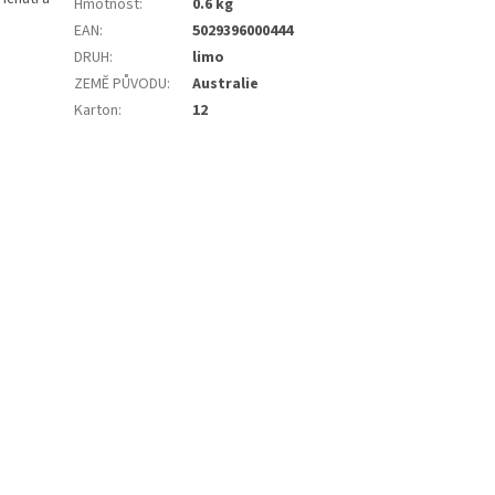
Hmotnost
:
0.6 kg
EAN
:
5029396000444
DRUH
:
limo
ZEMĚ PŮVODU
:
Australie
Karton
:
12