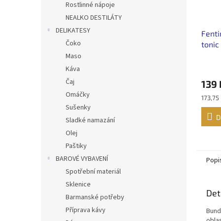
Rostlinné nápoje
NEALKO DESTILÁTY
DELIKATESY
Fenti
Čoko
tonic
Maso
Káva
Čaj
139 
Omáčky
Měrná
173,75 
cena:
Sušenky
D
Sladké namazání
Olej
Paštiky
BAROVÉ VYBAVENÍ
Popi
Spotřební materiál
Sklenice
Det
Barmanské potřeby
Příprava kávy
Bund
obla