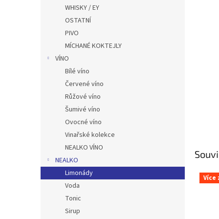
n
WHISKY / EY
e
OSTATNÍ
l
PIVO
MÍCHANÉ KOKTEJLY
VÍNO
Bílé víno
Červené víno
Růžové víno
Šumivé víno
Ovocné víno
Vinařské kolekce
NEALKO VÍNO
Souvi
NEALKO
Limonády
Více
Voda
Tonic
Sirup