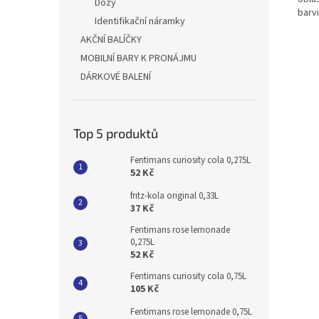
Dózy
barv
Identifikační náramky
AKČNÍ BALÍČKY
MOBILNÍ BARY K PRONÁJMU
DÁRKOVÉ BALENÍ
Top 5 produktů
Fentimans curiosity cola 0,275L
52 Kč
fritz-kola original 0,33L
37 Kč
Fentimans rose lemonade
0,275L
52 Kč
Fentimans curiosity cola 0,75L
105 Kč
Fentimans rose lemonade 0,75L