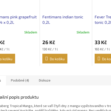
mans pink grapefruit
Fentimans indian tonic
Fever Tr
 4 x 0,2L
0,2L
tonic 0,2
Skladem
Skladem
Kč
26 Kč
33 Kč
Měrná
Měrná
Kč / 1 l
130 Kč / 1 l
165 Kč / 1 l
cena:
cena:
o košíku
Do košíku
Do ko
s
Podobné (4)
Diskuze
ailní popis produktu
aberg Tropical Mango, které se vaří čtyři dny z manga vypěstovaného v tr
stech severní Austrálie, potěší každého, kdo má rád mango.
Bez umělých př