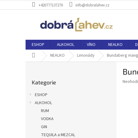
Přejít
+420777137270
info@dobralahev.cz
na
obsah
ESHOP
ALKOHOL
VÍNO
NEALKO
D
Domů
NEALKO
Limonády
Bundaberg mang
P
Bun
o
Přeskočit
s
Průměr
Neohod
Kategorie
kategorie
t
hodnoce
r
produkt
ESHOP
a
je
ALKOHOL
0,0
n
z
RUM
n
5
í
VODKA
hvězdič
p
GIN
a
TEQUILA a MEZCAL