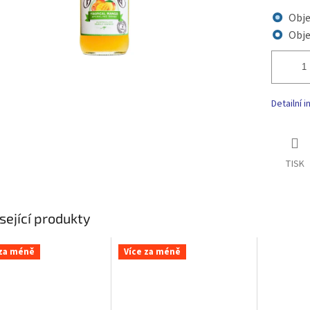
Obj
Obj
Detailní 
TISK
sející produkty
 za méně
Více za méně