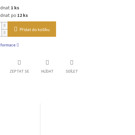
ednat
1 ks
ednat po
12 ks
Přidat do košíku
informace
ZEPTAT SE
HLÍDAT
SDÍLET