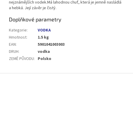
nejznámějších vodek.Má lahodnou chuť, která je jemně nasládlá
a hebká. Její závěr je čistý.
Doplňkové parametry
Kategorie
:
VODKA
Hmotnost
:
1.5 kg
EAN
:
5901041003003
DRUH
:
vodka
ZEMĚ PŮVODU
:
Polsko
Z
á
p
a
t
í