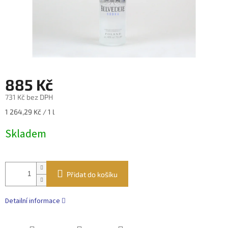
885 Kč
731 Kč bez DPH
Měrná
1 264,29 Kč / 1 l
cena:
Skladem
Přidat do košíku
Detailní informace