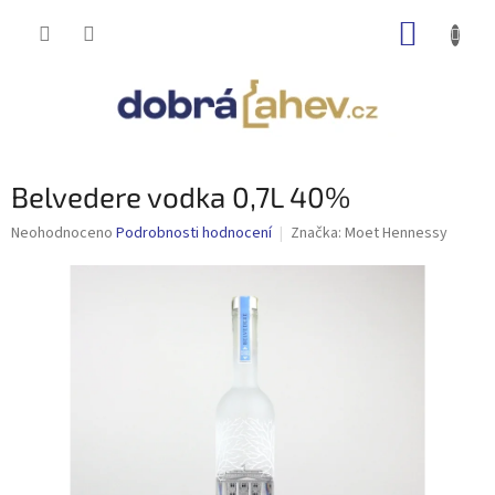
Přejít
NÁKUP
na
obsah
KOŠÍK
Belvedere vodka 0,7L 40%
Průměrné
Neohodnoceno
Podrobnosti hodnocení
Značka:
Moet Hennessy
hodnocení
produktu
je
0,0
z
5
hvězdiček.