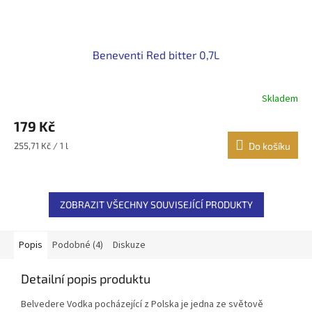
Beneventi Red bitter 0,7L
Skladem
179 Kč
Měrná
255,71 Kč / 1 l
Do košíku
cena:
ZOBRAZIT VŠECHNY SOUVISEJÍCÍ PRODUKTY
Popis
Podobné (4)
Diskuze
Detailní popis produktu
Belvedere Vodka pocházející z Polska je jedna ze světově