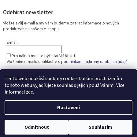
Odebírat newsletter
Vložte svůj e-mail a my vám budeme zasílat informace o nových
produktech na našem e-shopu.
E-mail
Pro nákup musíte být starší 18ti let.
Vložením e-mailu souhlasíte s
podmínkami ochrany osobních údajů
PŘIHLÁSIT SE
Tento web používá soubory cookie. Dalším procházením
tohoto webu vyjadřujete souhlas s jejich používáním.. Více
informací
zde
.
Vytvořil Shoptet
Nastavení
Copyright 2026
dobralahev.cz
. Všechna práva vyhrazena.
Upravit
Odmítnout
Souhlasím
nastavení cookies