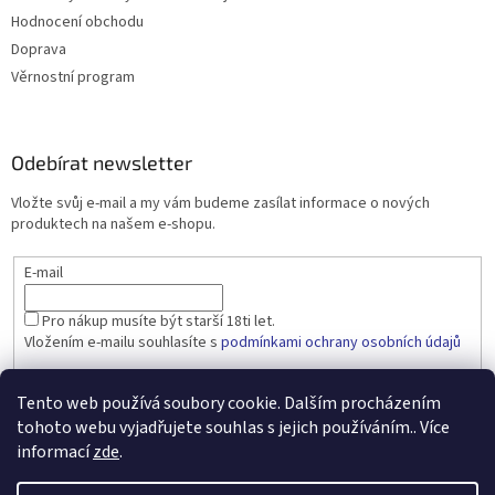
Hodnocení obchodu
Doprava
Věrnostní program
Odebírat newsletter
Vložte svůj e-mail a my vám budeme zasílat informace o nových
produktech na našem e-shopu.
E-mail
Pro nákup musíte být starší 18ti let.
Vložením e-mailu souhlasíte s
podmínkami ochrany osobních údajů
PŘIHLÁSIT SE
Tento web používá soubory cookie. Dalším procházením
tohoto webu vyjadřujete souhlas s jejich používáním.. Více
informací
zde
.
Vytvořil Shoptet