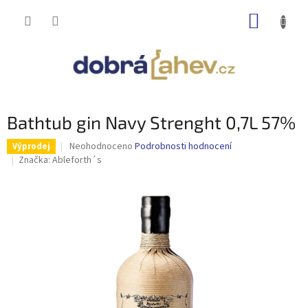
Přejít
NÁKUP
na
obsah
KOŠÍK
Bathtub gin Navy Strenght 0,7L 57%
Průměrné
Neohodnoceno
Podrobnosti hodnocení
Výprodej
hodnocení
Značka:
Ableforth´s
produktu
je
0,0
z
5
hvězdiček.