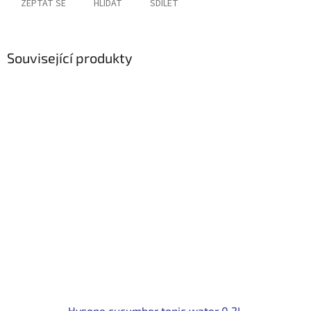
ZEPTAT SE
HLÍDAT
SDÍLET
Související produkty
Hysope cucumber tonic water 0,2L