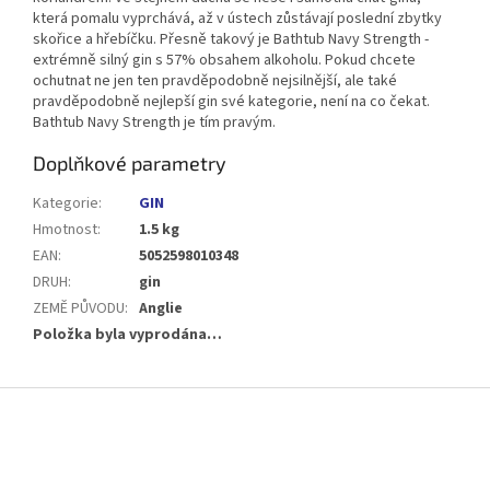
která pomalu vyprchává, až v ústech zůstávají poslední zbytky
skořice a hřebíčku. Přesně takový je Bathtub Navy Strength -
extrémně silný gin s 57% obsahem alkoholu. Pokud chcete
ochutnat ne jen ten pravděpodobně nejsilnější, ale také
pravděpodobně nejlepší gin své kategorie, není na co čekat.
Bathtub Navy Strength je tím pravým.
Doplňkové parametry
Kategorie
:
GIN
Hmotnost
:
1.5 kg
EAN
:
5052598010348
DRUH
:
gin
ZEMĚ PŮVODU
:
Anglie
Položka byla vyprodána…
Z
á
p
a