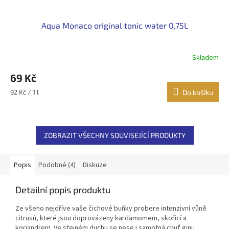
Aqua Monaco original tonic water 0,75L
Skladem
69 Kč
Měrná
92 Kč / 1 l
Do košíku
cena:
ZOBRAZIT VŠECHNY SOUVISEJÍCÍ PRODUKTY
Popis
Podobné (4)
Diskuze
Detailní popis produktu
Ze všeho nejdříve vaše čichové buňky probere intenzivní vůně
citrusů, které jsou doprovázeny kardamomem, skořicí a
koriandrem. Ve stejném duchu se nese i samotná chuť ginu,