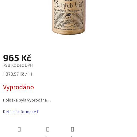
965 Kč
798 Kč bez DPH
Měrná
1 378,57 Kč / 1 l
cena:
Vyprodáno
Položka byla vyprodána…
Detailní informace