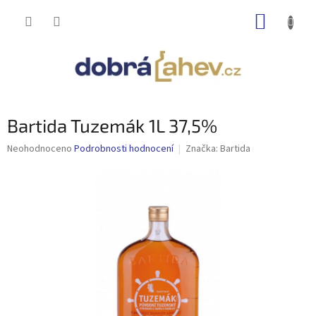
Přejít
NÁKUP
na
obsah
KOŠÍK
Bartida Tuzemák 1L 37,5%
Průměrné
Neohodnoceno
Podrobnosti hodnocení
Značka:
Bartida
hodnocení
produktu
je
0,0
z
5
hvězdiček.