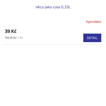
něco jako cola 0,33L
Vyprodáno
39 Kč
Měrná
118,18 Kč / 1 l
DETAIL
cena: