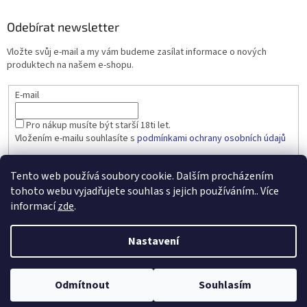
Odebírat newsletter
Vložte svůj e-mail a my vám budeme zasílat informace o nových
produktech na našem e-shopu.
E-mail
Pro nákup musíte být starší 18ti let.
Vložením e-mailu souhlasíte s
podmínkami ochrany osobních údajů
PŘIHLÁSIT SE
Tento web používá soubory cookie. Dalším procházením
tohoto webu vyjadřujete souhlas s jejich používáním.. Více
informací
zde
.
Vytvořil Shoptet
Nastavení
Copyright 2026
dobralahev.cz
. Všechna práva vyhrazena.
Upravit
Odmítnout
Souhlasím
nastavení cookies