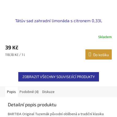
Tátův sad zahradní limonáda s citronem 0,33L
Skladem
39 Kč
Měrná
118,18 Kč / 1 l
Do košíku
cena:
ZOBRAZIT VŠECHNY SOUVISEJÍCÍ PRODUKTY
Popis
Podobné (4)
Diskuze
Detailní popis produktu
BARTIDA Original Tuzemák původní oblíbená a tradiční klasika