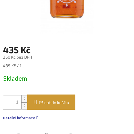
435 Kč
360 Kč bez DPH
Měrná
435 Kč / 1 l
cena:
Skladem
Přidat do košíku
Detailní informace