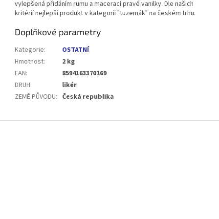
vylepšená přidáním rumu a macerací pravé vanilky.
Dle našich
kritérií nejlepší produkt v kategorii "tuzemák" na českém trhu.
Doplňkové parametry
Kategorie
:
OSTATNÍ
Hmotnost
:
2 kg
EAN
:
8594163370169
DRUH
:
likér
ZEMĚ PŮVODU
:
Česká republika
Z
á
p
a
t
í