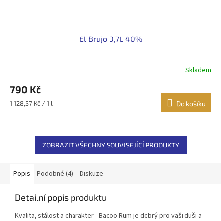
El Brujo 0,7L 40%
Skladem
790 Kč
Měrná
1 128,57 Kč / 1 l
Do košíku
cena:
ZOBRAZIT VŠECHNY SOUVISEJÍCÍ PRODUKTY
Popis
Podobné (4)
Diskuze
Detailní popis produktu
Kvalita, stálost a charakter - Bacoo Rum je dobrý pro vaši duši a