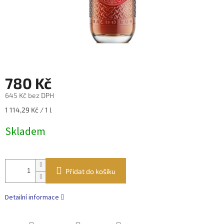
780 Kč
645 Kč bez DPH
Měrná
1 114,29 Kč / 1 l
cena:
Skladem
Přidat do košíku
Detailní informace