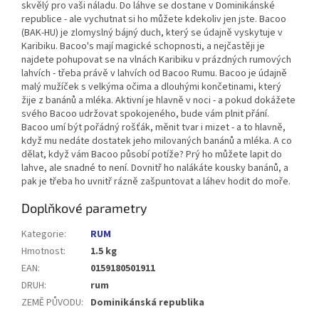
skvělý pro vaši náladu. Do láhve se dostane v Dominikánské
republice - ale vychutnat si ho můžete kdekoliv jen jste. Bacoo
(BAK-HU) je zlomyslný bájný duch, který se údajně vyskytuje v
Karibiku. Bacoo's mají magické schopnosti, a nejčastěji je
najdete pohupovat se na vlnách Karibiku v prázdných rumových
lahvích - třeba právě v lahvích od Bacoo Rumu. Bacoo je údajně
malý mužíček s velkýma očima a dlouhými končetinami, který
žije z banánů a mléka. Aktivní je hlavně v noci - a pokud dokážete
svého Bacoo udržovat spokojeného, bude vám plnit přání.
Bacoo umí být pořádný rošťák, měnit tvar i mizet - a to hlavně,
když mu nedáte dostatek jeho milovaných banánů a mléka. A co
dělat, když vám Bacoo působí potíže? Prý ho můžete lapit do
lahve, ale snadné to není. Dovnitř ho nalákáte kousky banánů, a
pak je třeba ho uvnitř rázně zašpuntovat a láhev hodit do moře.
Doplňkové parametry
Kategorie
:
RUM
Hmotnost
:
1.5 kg
EAN
:
0159180501911
DRUH
:
rum
ZEMĚ PŮVODU
:
Dominikánská republika