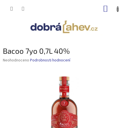
Přejít
NÁKUP
na
obsah
KOŠÍK
Bacoo 7yo 0,7L 40%
Průměrné
Neohodnoceno
Podrobnosti hodnocení
hodnocení
produktu
je
0,0
z
5
hvězdiček.