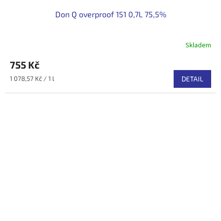
Don Q overproof 151 0,7L 75,5%
Skladem
755 Kč
Měrná
1 078,57 Kč / 1 l
DETAIL
cena: