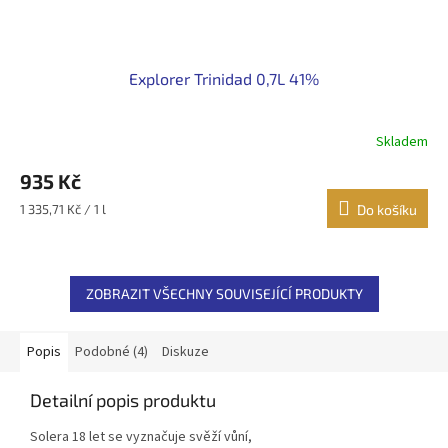
Explorer Trinidad 0,7L 41%
Skladem
935 Kč
Měrná
1 335,71 Kč / 1 l
Do košíku
cena:
ZOBRAZIT VŠECHNY SOUVISEJÍCÍ PRODUKTY
Popis
Podobné (4)
Diskuze
Detailní popis produktu
Solera
18
let
se vyznačuje
svěží
vůní
,