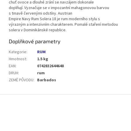
chuť
ovoce
a
dlouhé
zrání
se navzájem dokonale
doplňují
.
Vyznačuje se v
impozantní
mahagonovou
barvou
s
tmavě červenými
odstíny.
Austrian
Empire
Navy
Rum
Solera
18
je
rum
moderního
stylu
s
výrazným
a
intenzivním
charakterem
.
Pomalé staření
metodou
solera
v Dominikánské republice
.
Doplňkové parametry
Kategorie
:
RUM
Hmotnost
:
1.5 kg
EAN
:
0742832644648
DRUH
:
rum
ZEMĚ PŮVODU
:
Barbados
Z
á
p
a
t
í