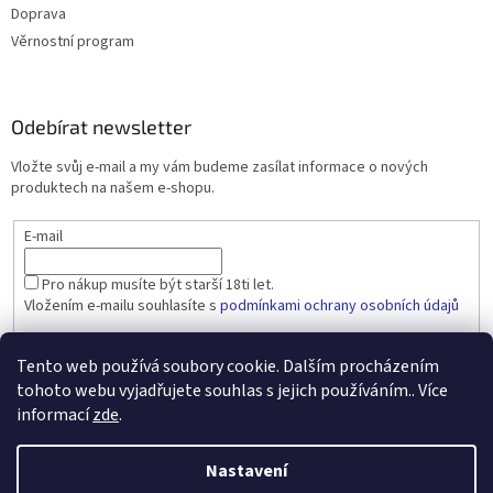
Doprava
Věrnostní program
Odebírat newsletter
Vložte svůj e-mail a my vám budeme zasílat informace o nových
produktech na našem e-shopu.
E-mail
Pro nákup musíte být starší 18ti let.
Vložením e-mailu souhlasíte s
podmínkami ochrany osobních údajů
PŘIHLÁSIT SE
Tento web používá soubory cookie. Dalším procházením
tohoto webu vyjadřujete souhlas s jejich používáním.. Více
informací
zde
.
Vytvořil Shoptet
Nastavení