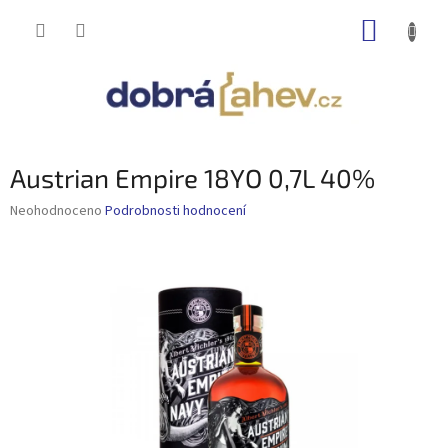
Přejít
NÁKUP
na
obsah
KOŠÍK
Austrian Empire 18YO 0,7L 40%
Průměrné
Neohodnoceno
Podrobnosti hodnocení
hodnocení
produktu
je
0,0
z
5
hvězdiček.