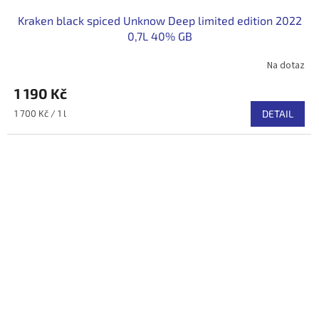
Kraken black spiced Unknow Deep limited edition 2022
0,7L 40% GB
Na dotaz
Průměrné
hodnocení
1 190 Kč
produktu
je
Měrná
1 700 Kč / 1 l
DETAIL
4,5
cena:
z
5
hvězdiček.