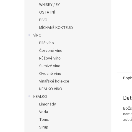
n
WHISKY / EY
e
OSTATNÍ
l
PIVO
MÍCHANÉ KOKTEJLY
VÍNO
Bílé víno
Červené víno
Růžové víno
Šumivé víno
Ovocné víno
Popi
Vinařské kolekce
NEALKO VÍNO
NEALKO
Det
Limonády
Božs
Voda
nama
Tonic
astrá
Sirup