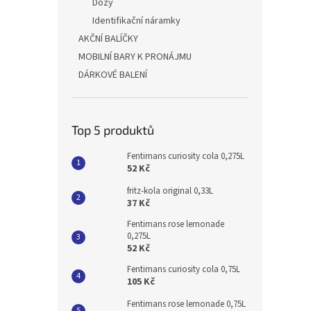
Dózy
Identifikační náramky
AKČNÍ BALÍČKY
MOBILNÍ BARY K PRONÁJMU
DÁRKOVÉ BALENÍ
Top 5 produktů
Fentimans curiosity cola 0,275L
52 Kč
fritz-kola original 0,33L
37 Kč
Fentimans rose lemonade
0,275L
52 Kč
Fentimans curiosity cola 0,75L
105 Kč
Fentimans rose lemonade 0,75L