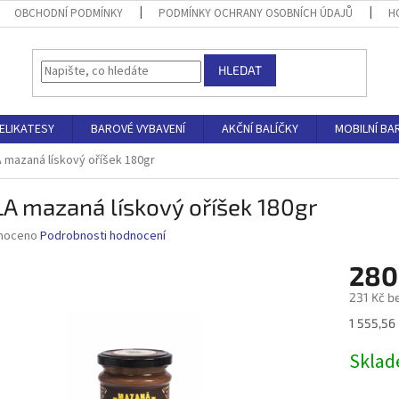
OBCHODNÍ PODMÍNKY
PODMÍNKY OCHRANY OSOBNÍCH ÚDAJŮ
H
HLEDAT
ELIKATESY
BAROVÉ VYBAVENÍ
AKČNÍ BALÍČKY
MOBILNÍ BA
 mazaná lískový oříšek 180gr
A mazaná lískový oříšek 180gr
né
noceno
Podrobnosti hodnocení
ní
280
u
231 Kč b
Měrná
1 555,56 
cena:
ek.
Skla