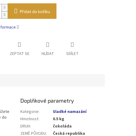
Přidat do košíku
informace
ZEPTAT SE
HLÍDAT
SDÍLET
Doplňkové parametry
ůžete
Kategorie
:
Sladké namazání
y do
Hmotnost
:
0.5 kg
DRUH
:
čokoláda
ZEMĚ PŮVODU
:
Česká republika