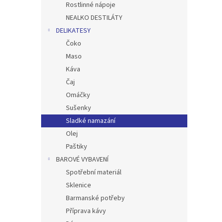
Rostlinné nápoje
NEALKO DESTILÁTY
DELIKATESY
Čoko
Maso
Káva
Čaj
Omáčky
Sušenky
Sladké namazání
Olej
Paštiky
BAROVÉ VYBAVENÍ
Spotřební materiál
Sklenice
Barmanské potřeby
Příprava kávy