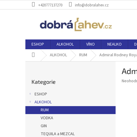
Přejít
+420777137270
info@dobralahev.cz
na
obsah
ESHOP
ALKOHOL
VÍNO
NEALKO
D
Domů
ALKOHOL
RUM
Admiral Rodney Roy
P
Adm
o
Přeskočit
s
Průměr
Neohod
Kategorie
kategorie
t
hodnoce
r
produkt
ESHOP
a
je
ALKOHOL
0,0
n
z
RUM
n
5
í
VODKA
hvězdič
p
GIN
a
TEQUILA a MEZCAL