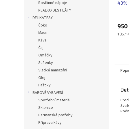
40% 
Rostlinné nápoje
NEALKO DESTILÁTY
DELIKATESY
950
Čoko
Maso
Měrná
1 357,14
cena:
Káva
Čaj
Omáčky
Sušenky
Sladké namazání
Popi
Olej
Paštiky
Det
BAROVÉ VYBAVENÍ
Produ
Spotřební materiál
Svaté
Sklenice
Rodne
Barmanské potřeby
Příprava kávy