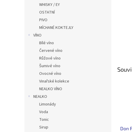
n
WHISKY / EY
e
OSTATNÍ
l
PIVO
MÍCHANÉ KOKTEJLY
VÍNO
Bílé víno
Červené víno
Růžové víno
Šumivé víno
Souvi
Ovocné víno
Vinařské kolekce
NEALKO VÍNO
NEALKO
Limonády
Voda
Tonic
Sirup
Don 