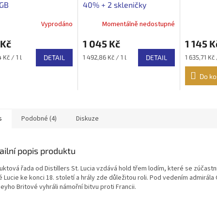
GB
40% + 2 skleničky
Vyprodáno
Momentálně nedostupné
 Kč
1 045 Kč
1 145 K
Měrná
Měrná
 Kč / 1 l
DETAIL
1 492,86 Kč / 1 l
DETAIL
1 635,71 Kč /
cena:
cena:
Do ko
s
Podobné (4)
Diskuze
ailní popis produktu
ktová řada od Distillers St. Lucia vzdává hold třem lodím, které se zúčastni
 Lucie ke konci 18. století a hrály zde důležitou roli. Pod vedením admirál
yho Britové vyhráli námořní bitvu proti Francii.