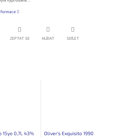
byla vyprodána…
informace
ZEPTAT SE
HLÍDAT
SDÍLET
o 15yo 0,7L 43%
Oliver's Exquisito 1990