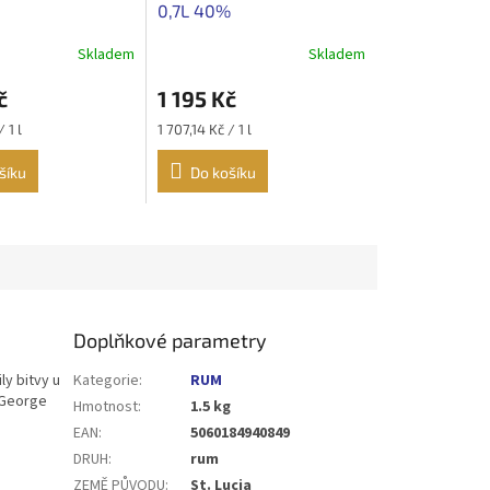
0,7L 40%
Skladem
Skladem
č
1 195 Kč
Měrná
 1 l
1 707,14 Kč / 1 l
cena:
šíku
Do košíku
Doplňkové parametry
ly bitvy u
Kategorie
:
RUM
a George
Hmotnost
:
1.5 kg
EAN
:
5060184940849
DRUH
:
rum
ZEMĚ PŮVODU
:
St. Lucia