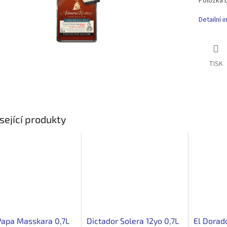
Položka 
Detailní 
TISK
sející produkty
Papa Masskara 0,7L
Dictador Solera 12yo 0,7L
El Dorad