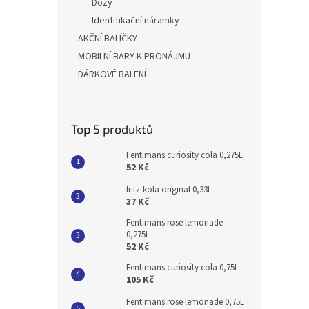
Dózy
Identifikační náramky
AKČNÍ BALÍČKY
MOBILNÍ BARY K PRONÁJMU
DÁRKOVÉ BALENÍ
Top 5 produktů
Fentimans curiosity cola 0,275L
52 Kč
fritz-kola original 0,33L
37 Kč
Fentimans rose lemonade
0,275L
52 Kč
Fentimans curiosity cola 0,75L
105 Kč
Fentimans rose lemonade 0,75L