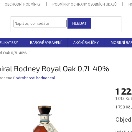
OBCHODNÍ PODMÍNKY
PODMÍNKY OCHRANY OSOBNÍCH ÚDAJŮ
H
HLEDAT
ELIKATESY
BAROVÉ VYBAVENÍ
AKČNÍ BALÍČKY
MOBILNÍ BA
al Oak 0,7L 40%
iral Rodney Royal Oak 0,7L 40%
né
noceno
Podrobnosti hodnocení
ní
1 22
u
1 012 Kč
Měrná
1 750 Kč /
cena:
ek.
Obje